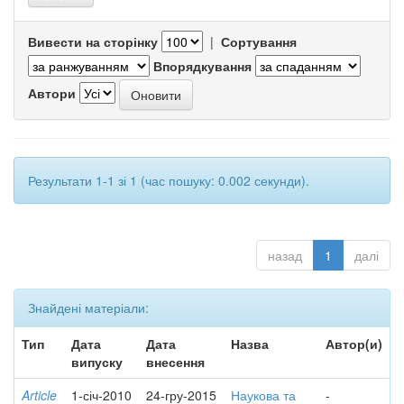
Вивести на сторінку
|
Сортування
Впорядкування
Автори
Результати 1-1 зі 1 (час пошуку: 0.002 секунди).
назад
1
далі
Знайдені матеріали:
Тип
Дата
Дата
Назва
Автор(и)
випуску
внесення
Article
1-січ-2010
24-гру-2015
Наукова та
-