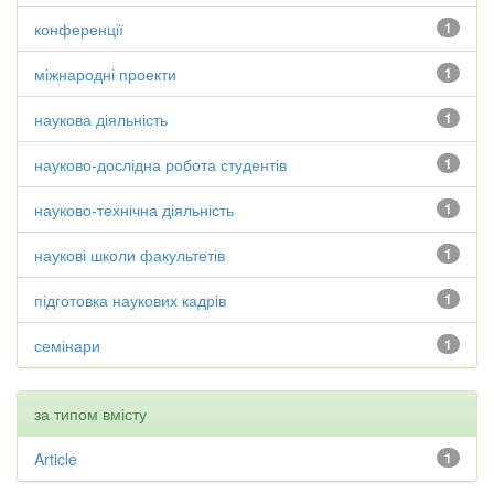
конференції
1
міжнародні проекти
1
наукова діяльність
1
науково-дослідна робота студентів
1
науково-технічна діяльність
1
наукові школи факультетів
1
підготовка наукових кадрів
1
семінари
1
за типом вмісту
Article
1