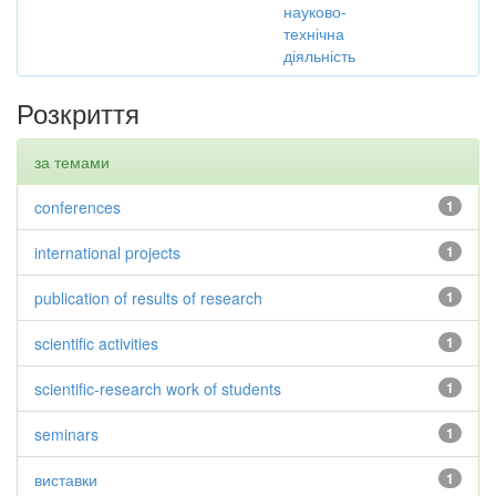
науково-
технічна
діяльність
Розкриття
за темами
conferences
1
international projects
1
publication of results of research
1
scientific activities
1
scientific-research work of students
1
seminars
1
виставки
1