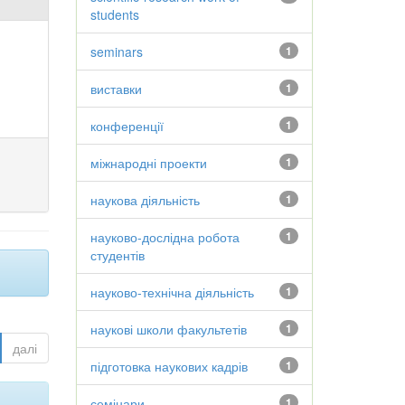
students
seminars
1
виставки
1
конференції
1
міжнародні проекти
1
наукова діяльність
1
науково-дослідна робота
1
студентів
науково-технічна діяльність
1
наукові школи факультетів
1
далі
підготовка наукових кадрів
1
семінари
1