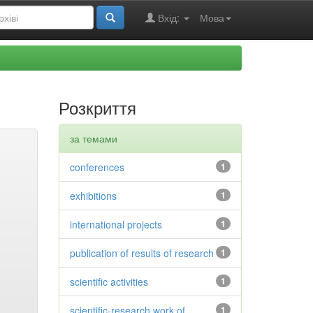
Вхід:
Мова
Розкриття
за темами
conferences
1
exhibitions
1
international projects
1
publication of results of research
1
scientific activities
1
scientific-research work of
1