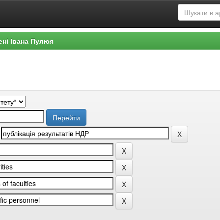
ені Івана Пулюя