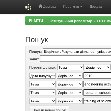
Домівка
Перегляд
Довідка
Skip
ELARTU — Інституційний репозитарій ТНТУ ім
navigation
Пошук
Пошук:
запит
Поточні фільтри:
Почати новий пошук