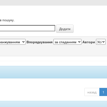
в пошуку.
Впорядкування
Автори
назад
1