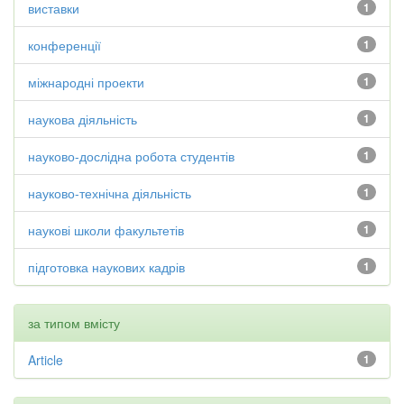
виставки
1
конференції
1
міжнародні проекти
1
наукова діяльність
1
науково-дослідна робота студентів
1
науково-технічна діяльність
1
наукові школи факультетів
1
підготовка наукових кадрів
1
за типом вмісту
Article
1