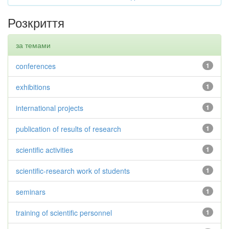
Розкриття
за темами
conferences
1
exhibitions
1
international projects
1
publication of results of research
1
scientific activities
1
scientific-research work of students
1
seminars
1
training of scientific personnel
1