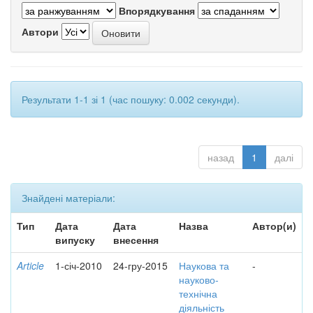
Впорядкування
Автори
Результати 1-1 зі 1 (час пошуку: 0.002 секунди).
назад
1
далі
Знайдені матеріали:
Тип
Дата
Дата
Назва
Автор(и)
випуску
внесення
Article
1-січ-2010
24-гру-2015
Наукова та
-
науково-
технічна
діяльність