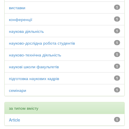
виставки
1
конференції
1
наукова діяльність
1
науково-дослідна робота студентів
1
науково-технічна діяльність
1
наукові школи факультетів
1
підготовка наукових кадрів
1
семінари
1
за типом вмісту
Article
1