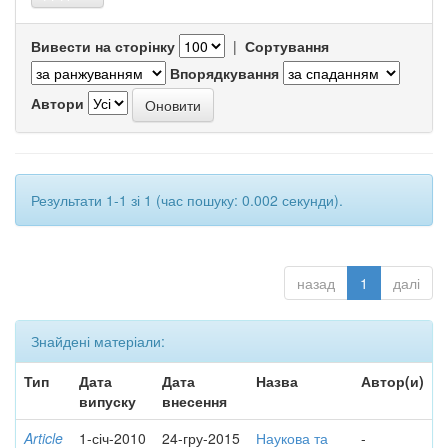
Вивести на сторінку
|
Сортування
Впорядкування
Автори
Результати 1-1 зі 1 (час пошуку: 0.002 секунди).
назад
1
далі
Знайдені матеріали:
Тип
Дата
Дата
Назва
Автор(и)
випуску
внесення
Article
1-січ-2010
24-гру-2015
Наукова та
-