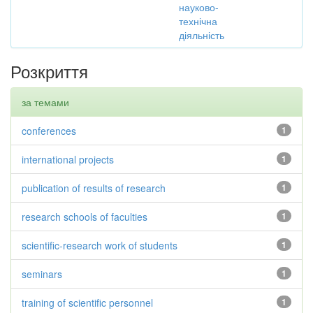
науково-
технічна
діяльність
Розкриття
за темами
conferences
1
international projects
1
publication of results of research
1
research schools of faculties
1
scientific-research work of students
1
seminars
1
training of scientific personnel
1