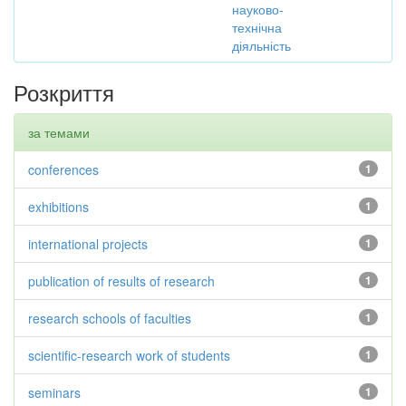
науково-
технічна
діяльність
Розкриття
за темами
conferences
1
exhibitions
1
international projects
1
publication of results of research
1
research schools of faculties
1
scientific-research work of students
1
seminars
1