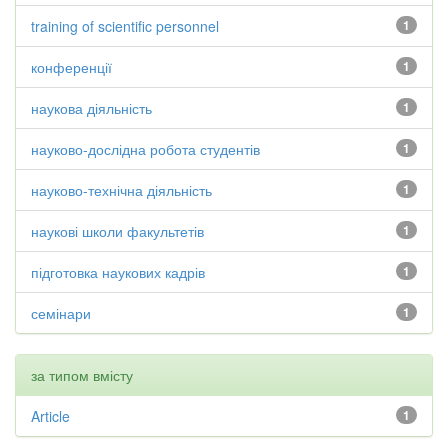
training of scientific personnel
1
конференції
1
наукова діяльність
1
науково-дослідна робота студентів
1
науково-технічна діяльність
1
наукові школи факультетів
1
підготовка наукових кадрів
1
семінари
1
за типом вмісту
Article
1