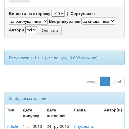
Вивести на сторінку
|
Сортування
Впорядкування
Автори
Результати 1-1 зі 1 (час пошуку: 0.002 секунди).
назад
1
далі
Знайдені матеріали:
Тип
Дата
Дата
Назва
Автор(и)
випуску
внесення
Article
1-січ-2010
24-гру-2015
Наукова та
-