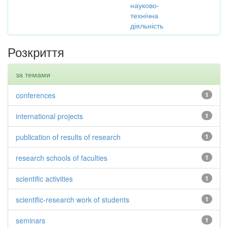
науково-
технічна
діяльність
Розкриття
за темами
conferences
1
international projects
1
publication of results of research
1
research schools of faculties
1
scientific activities
1
scientific-research work of students
1
seminars
1