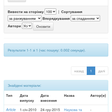
Вивести на сторінку
|
Сортування
Впорядкування
Автори
Результати 1-1 зі 1 (час пошуку: 0.002 секунди).
назад
1
далі
Знайдені матеріали:
Тип
Дата
Дата
Назва
Автор(и)
випуску
внесення
Article
1-січ-2010
24-гру-2015
Наукова та
-