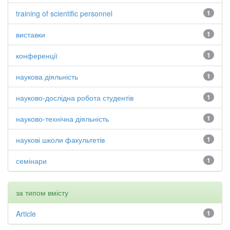
training of scientific personnel
1
виставки
1
конференції
1
наукова діяльність
1
науково-дослідна робота студентів
1
науково-технічна діяльність
1
наукові школи факультетів
1
семінари
1
за типом вмісту
Article
1