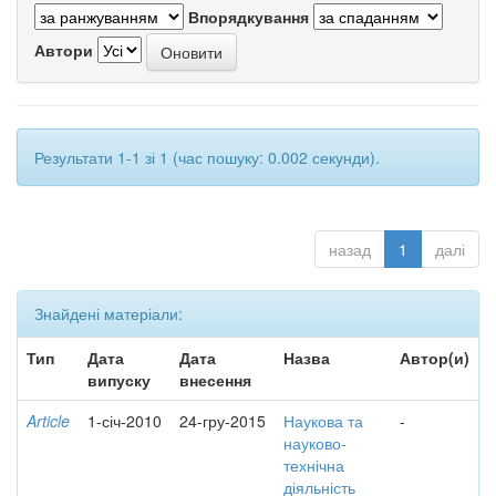
Впорядкування
Автори
Результати 1-1 зі 1 (час пошуку: 0.002 секунди).
назад
1
далі
Знайдені матеріали:
Тип
Дата
Дата
Назва
Автор(и)
випуску
внесення
Article
1-січ-2010
24-гру-2015
Наукова та
-
науково-
технічна
діяльність