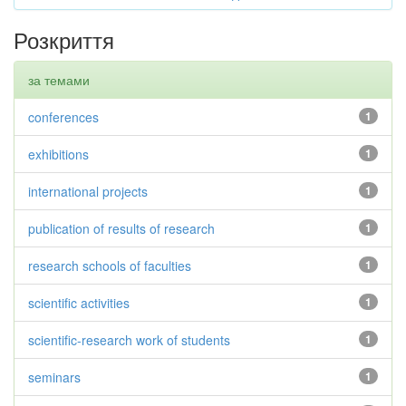
Розкриття
за темами
conferences
1
exhibitions
1
international projects
1
publication of results of research
1
research schools of faculties
1
scientific activities
1
scientific-research work of students
1
seminars
1