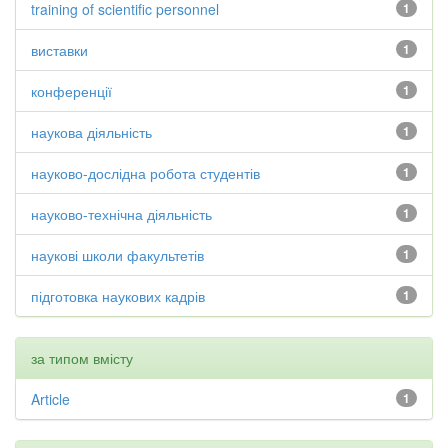
training of scientific personnel
1
виставки
1
конференції
1
наукова діяльність
1
науково-дослідна робота студентів
1
науково-технічна діяльність
1
наукові школи факультетів
1
підготовка наукових кадрів
1
за типом вмісту
Article
1