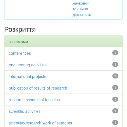
науково-
технічна
діяльність
Розкриття
за темами
conferences
1
engineering activities
1
international projects
1
publication of results of research
1
research schools of faculties
1
scientific activities
1
scientific-research work of students
1