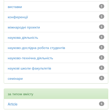
виставки
1
конференції
1
міжнародні проекти
1
наукова діяльність
1
науково-дослідна робота студентів
1
науково-технічна діяльність
1
наукові школи факультетів
1
семінари
1
за типом вмісту
Article
1