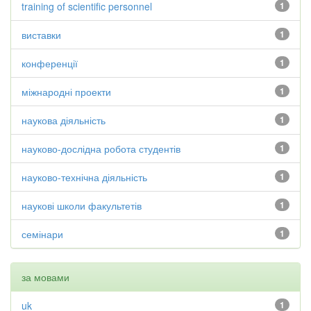
training of scientific personnel
1
виставки
1
конференції
1
міжнародні проекти
1
наукова діяльність
1
науково-дослідна робота студентів
1
науково-технічна діяльність
1
наукові школи факультетів
1
семінари
1
за мовами
uk
1