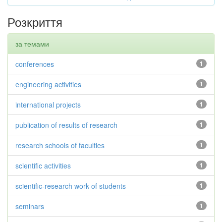
Розкриття
за темами
conferences
1
engineering activities
1
international projects
1
publication of results of research
1
research schools of faculties
1
scientific activities
1
scientific-research work of students
1
seminars
1