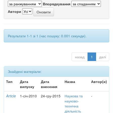
Впорядкування
Автори
Результати 1-1 зі 1 (час пошуку: 0.001 секунди).
назад
1
далі
Знайдені матеріали:
Тип
Дата
Дата
Назва
Автор(и)
випуску
внесення
Article
1-січ-2010
24-гру-2015
Наукова та
-
науково-
технічна
діяльність