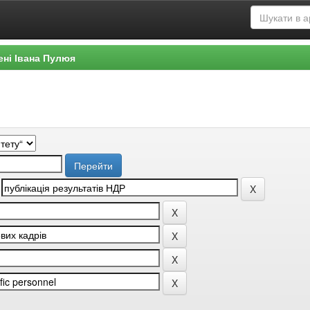
ені Івана Пулюя