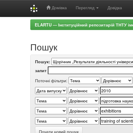
Домівка
Перегляд
Довідка
Skip
ELARTU — Інституційний репозитарій ТНТУ ім
navigation
Пошук
Пошук:
запит
Поточні фільтри:
Почати новий пошук