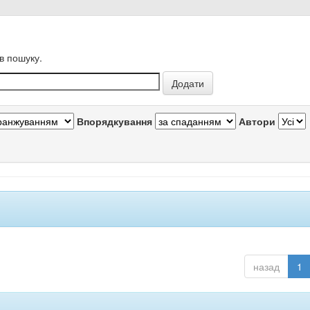
в пошуку.
Впорядкування
Автори
назад
1