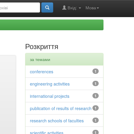
Вхід:
Мова
Розкриття
за темами
conferences
1
engineering activities
1
international projects
1
publication of results of research
1
research schools of faculties
1
scientific activities
1