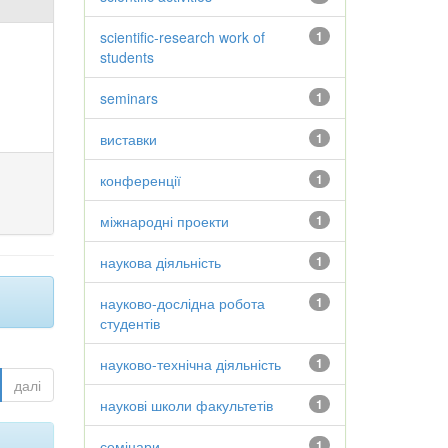
scientific-research work of
1
students
seminars
1
виставки
1
конференції
1
міжнародні проекти
1
наукова діяльність
1
науково-дослідна робота
1
студентів
науково-технічна діяльність
1
далі
наукові школи факультетів
1
семінари
1