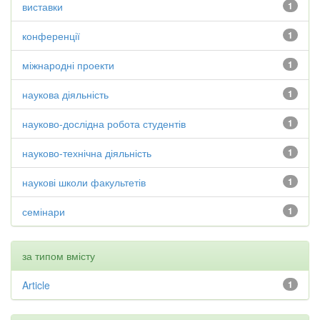
виставки
1
конференції
1
міжнародні проекти
1
наукова діяльність
1
науково-дослідна робота студентів
1
науково-технічна діяльність
1
наукові школи факультетів
1
семінари
1
за типом вмісту
Article
1