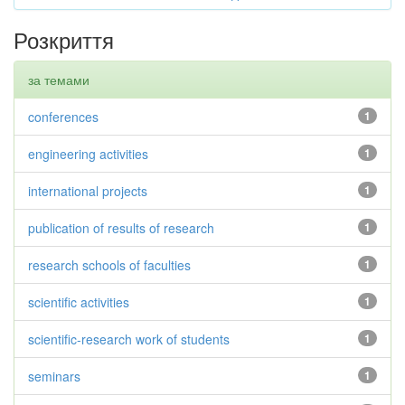
Розкриття
за темами
conferences
1
engineering activities
1
international projects
1
publication of results of research
1
research schools of faculties
1
scientific activities
1
scientific-research work of students
1
seminars
1