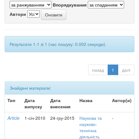
Впорядкування
Автори
Результати 1-1 зі 1 (час пошуку: 0.002 секунди).
назад
1
далі
Знайдені матеріали:
Тип
Дата
Дата
Назва
Автор(и)
випуску
внесення
Article
1-січ-2010
24-гру-2015
Наукова та
-
науково-
технічна
діяльність