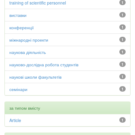
training of scientific personnel
1
виставки
1
конференції
1
міжнародні проекти
1
наукова діяльність
1
науково-дослідна робота студентів
1
наукові школи факультетів
1
семінари
1
за типом вмісту
Article
1