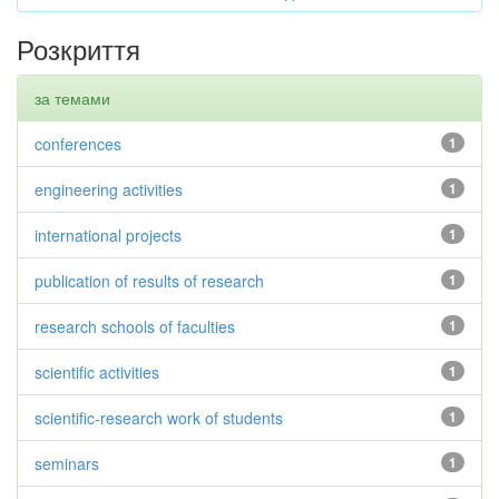
Розкриття
за темами
conferences
1
engineering activities
1
international projects
1
publication of results of research
1
research schools of faculties
1
scientific activities
1
scientific-research work of students
1
seminars
1