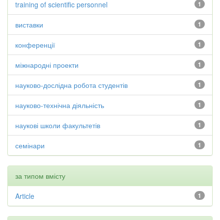
training of scientific personnel
1
виставки
1
конференції
1
міжнародні проекти
1
науково-дослідна робота студентів
1
науково-технічна діяльність
1
наукові школи факультетів
1
семінари
1
за типом вмісту
Article
1