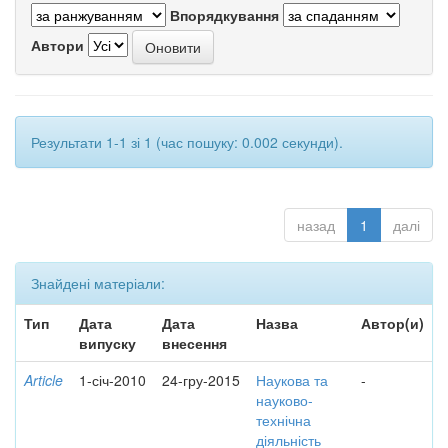
Впорядкування
Автори
Результати 1-1 зі 1 (час пошуку: 0.002 секунди).
назад
1
далі
Знайдені матеріали:
Тип
Дата
Дата
Назва
Автор(и)
випуску
внесення
Article
1-січ-2010
24-гру-2015
Наукова та
-
науково-
технічна
діяльність