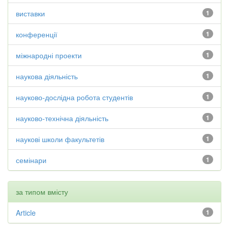
виставки
1
конференції
1
міжнародні проекти
1
наукова діяльність
1
науково-дослідна робота студентів
1
науково-технічна діяльність
1
наукові школи факультетів
1
семінари
1
за типом вмісту
Article
1