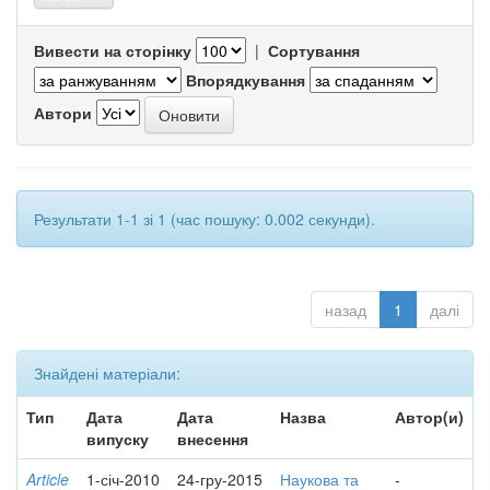
Вивести на сторінку
|
Сортування
Впорядкування
Автори
Результати 1-1 зі 1 (час пошуку: 0.002 секунди).
назад
1
далі
Знайдені матеріали:
Тип
Дата
Дата
Назва
Автор(и)
випуску
внесення
Article
1-січ-2010
24-гру-2015
Наукова та
-