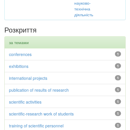
науково-
технічна
діяльність
Розкриття
за темами
conferences
1
exhibitions
1
international projects
1
publication of results of research
1
scientific activities
1
scientific-research work of students
1
training of scientific personnel
1