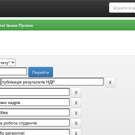
ені Івана Пулюя