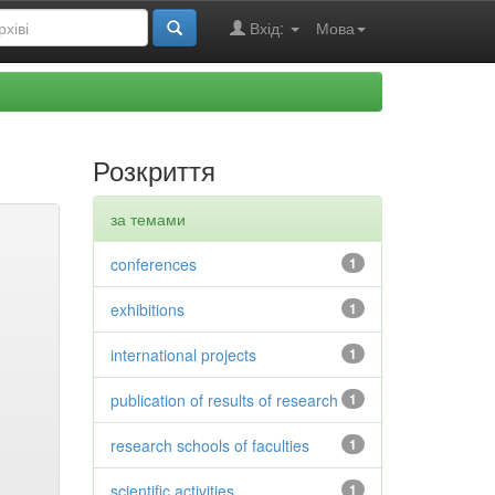
Вхід:
Мова
Розкриття
за темами
conferences
1
exhibitions
1
international projects
1
publication of results of research
1
research schools of faculties
1
scientific activities
1