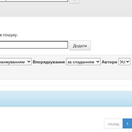
в пошуку.
Впорядкування
Автори
назад
1