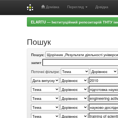
Домівка
Перегляд
Довідка
Skip
ELARTU — Інституційний репозитарій ТНТУ ім
navigation
Пошук
Пошук:
запит
Поточні фільтри: