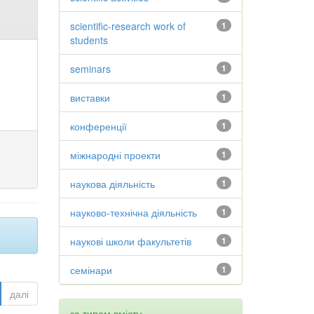
scientific-research work of
1
students
seminars
1
виставки
1
конференції
1
міжнародні проекти
1
наукова діяльність
1
науково-технічна діяльність
1
наукові школи факультетів
1
семінари
1
далі
за типом вмісту