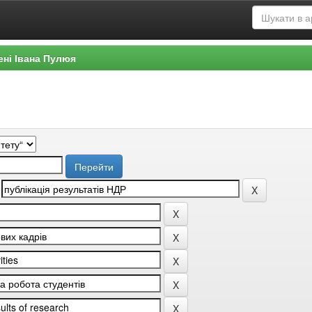
ені Івана Пулюя