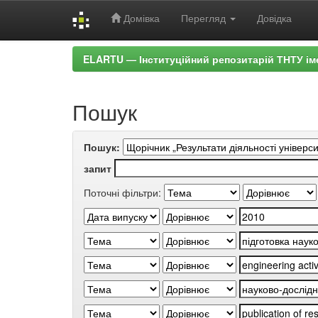
Домівка
Перегляд
Довідка
Skip
ELARTU — Інституційний репозитарій ТНТУ ім
navigation
Пошук
Пошук:
запит
Поточні фільтри: