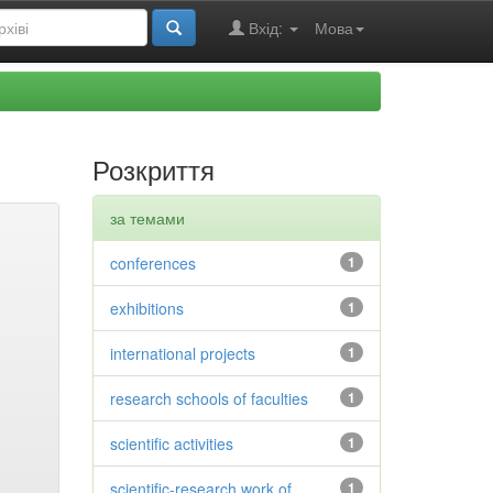
Вхід:
Мова
Розкриття
за темами
conferences
1
exhibitions
1
international projects
1
research schools of faculties
1
scientific activities
1
scientific-research work of
1