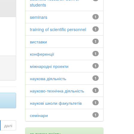
students
seminars
1
training of scientific personnel
1
виставки
1
конференції
1
міжнародні проекти
1
наукова діяльність
1
науково-технічна діяльність
1
наукові школи факультетів
1
семінари
1
далі
за типом вмісту