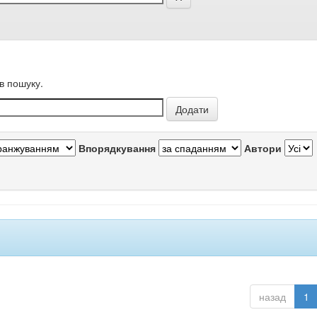
в пошуку.
Впорядкування
Автори
назад
1