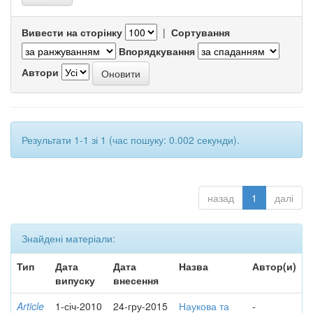
Вивести на сторінку
|
Сортування
Впорядкування
Автори
Результати 1-1 зі 1 (час пошуку: 0.002 секунди).
назад
1
далі
Знайдені матеріали:
Тип
Дата
Дата
Назва
Автор(и)
випуску
внесення
Article
1-січ-2010
24-гру-2015
Наукова та
-