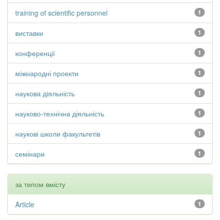
training of scientific personnel
1
виставки
1
конференції
1
міжнародні проекти
1
наукова діяльність
1
науково-технічна діяльність
1
наукові школи факультетів
1
семінари
1
за типом вмісту
Article
1