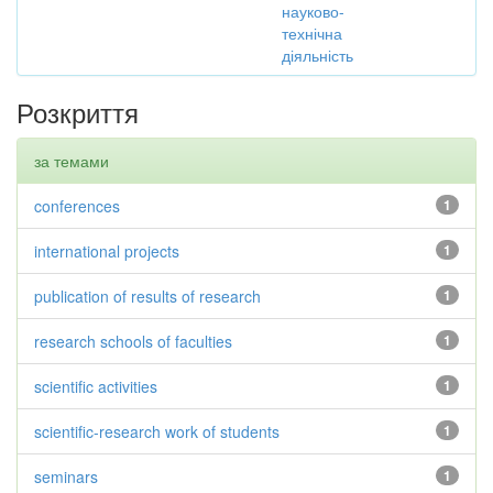
науково-
технічна
діяльність
Розкриття
за темами
conferences
1
international projects
1
publication of results of research
1
research schools of faculties
1
scientific activities
1
scientific-research work of students
1
seminars
1