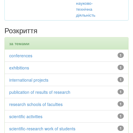
науково-
технічна
діяльність
Розкриття
за темами
conferences
1
exhibitions
1
international projects
1
publication of results of research
1
research schools of faculties
1
scientific activities
1
scientific-research work of students
1