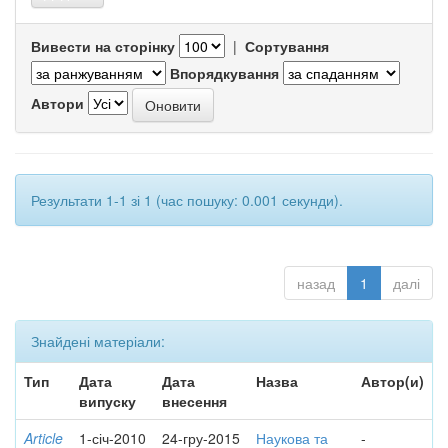
Вивести на сторінку
|
Сортування
Впорядкування
Автори
Результати 1-1 зі 1 (час пошуку: 0.001 секунди).
назад
1
далі
Знайдені матеріали:
Тип
Дата
Дата
Назва
Автор(и)
випуску
внесення
Article
1-січ-2010
24-гру-2015
Наукова та
-