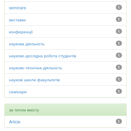
seminars
1
виставки
1
конференції
1
наукова діяльність
1
науково-дослідна робота студентів
1
науково-технічна діяльність
1
наукові школи факультетів
1
семінари
1
за типом вмісту
Article
1