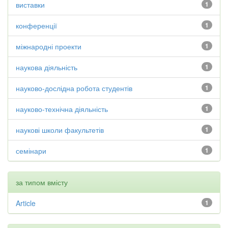
виставки
1
конференції
1
міжнародні проекти
1
наукова діяльність
1
науково-дослідна робота студентів
1
науково-технічна діяльність
1
наукові школи факультетів
1
семінари
1
за типом вмісту
Article
1