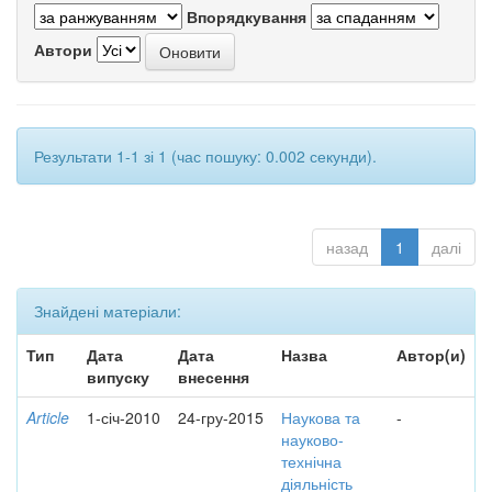
Впорядкування
Автори
Результати 1-1 зі 1 (час пошуку: 0.002 секунди).
назад
1
далі
Знайдені матеріали:
Тип
Дата
Дата
Назва
Автор(и)
випуску
внесення
Article
1-січ-2010
24-гру-2015
Наукова та
-
науково-
технічна
діяльність