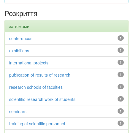
Розкриття
за темами
conferences
1
exhibitions
1
international projects
1
publication of results of research
1
research schools of faculties
1
scientific-research work of students
1
seminars
1
training of scientific personnel
1