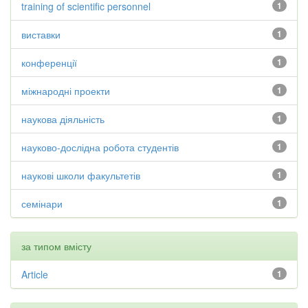
training of scientific personnel
1
виставки
1
конференції
1
міжнародні проекти
1
наукова діяльність
1
науково-дослідна робота студентів
1
наукові школи факультетів
1
семінари
1
за типом вмісту
Article
1