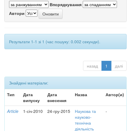
Впорядкування
Автори
Результати 1-1 зі 1 (час пошуку: 0.002 секунди).
назад
1
далі
Знайдені матеріали:
Тип
Дата
Дата
Назва
Автор(и)
випуску
внесення
Article
1-січ-2010
24-гру-2015
Наукова та
-
науково-
технічна
діяльність