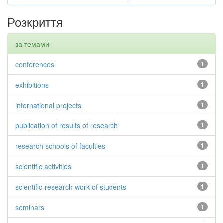
Розкриття
за темами
conferences
1
exhibitions
1
international projects
1
publication of results of research
1
research schools of faculties
1
scientific activities
1
scientific-research work of students
1
seminars
1