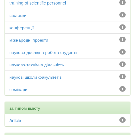
training of scientific personnel
1
виставки
1
конференції
1
міжнародні проекти
1
науково-дослідна робота студентів
1
науково-технічна діяльність
1
наукові школи факультетів
1
семінари
1
за типом вмісту
Article
1