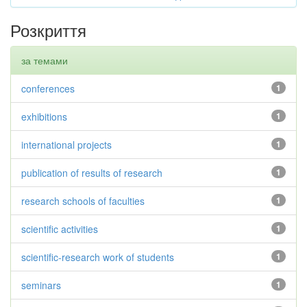
Розкриття
за темами
conferences
1
exhibitions
1
international projects
1
publication of results of research
1
research schools of faculties
1
scientific activities
1
scientific-research work of students
1
seminars
1