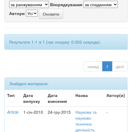
Впорядкування
Автори
Результати 1-1 зі 1 (час пошуку: 0.002 секунди).
назад
1
далі
Знайдені матеріали:
Тип
Дата
Дата
Назва
Автор(и)
випуску
внесення
Article
1-січ-2010
24-гру-2015
Наукова та
-
науково-
технічна
діяльність