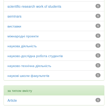
scientific-research work of students
1
seminars
1
виставки
1
міжнародні проекти
1
наукова діяльність
1
науково-дослідна робота студентів
1
науково-технічна діяльність
1
наукові школи факультетів
1
за типом вмісту
Article
1