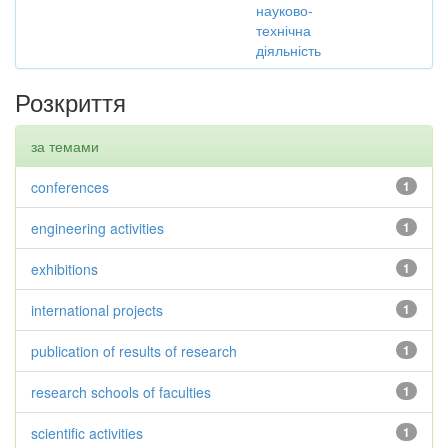
науково-
технічна
діяльність
Розкриття
за темами
conferences
1
engineering activities
1
exhibitions
1
international projects
1
publication of results of research
1
research schools of faculties
1
scientific activities
1