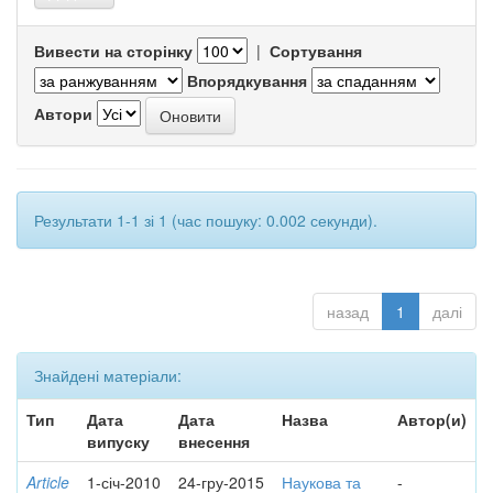
Вивести на сторінку
|
Сортування
Впорядкування
Автори
Результати 1-1 зі 1 (час пошуку: 0.002 секунди).
назад
1
далі
Знайдені матеріали:
Тип
Дата
Дата
Назва
Автор(и)
випуску
внесення
Article
1-січ-2010
24-гру-2015
Наукова та
-