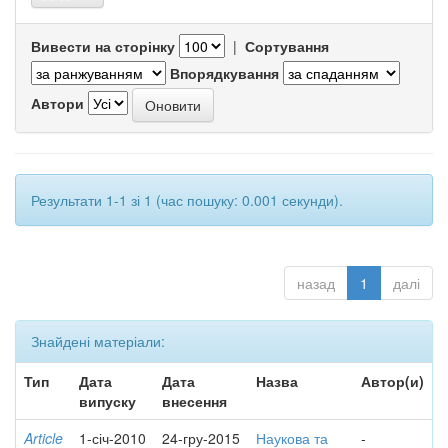
Вивести на сторінку
|
Сортування
Впорядкування
Автори
Результати 1-1 зі 1 (час пошуку: 0.001 секунди).
назад
1
далі
Знайдені матеріали:
Тип
Дата
Дата
Назва
Автор(и)
випуску
внесення
Article
1-січ-2010
24-гру-2015
Наукова та
-