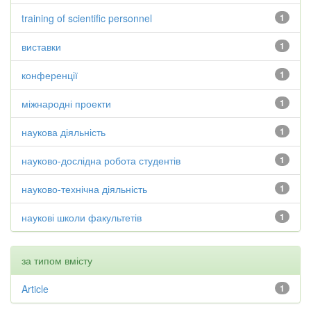
training of scientific personnel
1
виставки
1
конференції
1
міжнародні проекти
1
наукова діяльність
1
науково-дослідна робота студентів
1
науково-технічна діяльність
1
наукові школи факультетів
1
за типом вмісту
Article
1