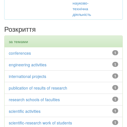
науково-
технічна
діяльність
Розкриття
за темами
conferences
1
engineering activities
1
international projects
1
publication of results of research
1
research schools of faculties
1
scientific activities
1
scientific-research work of students
1