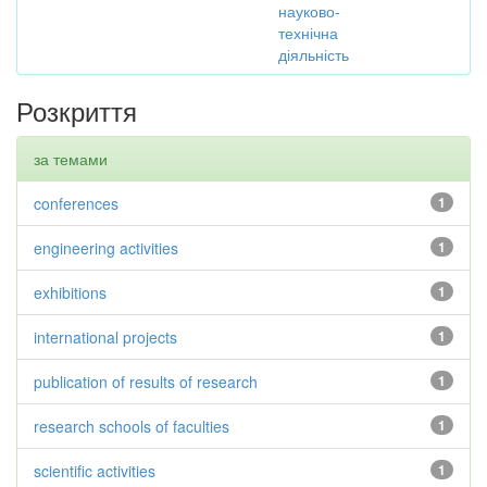
науково-
технічна
діяльність
Розкриття
за темами
conferences
1
engineering activities
1
exhibitions
1
international projects
1
publication of results of research
1
research schools of faculties
1
scientific activities
1