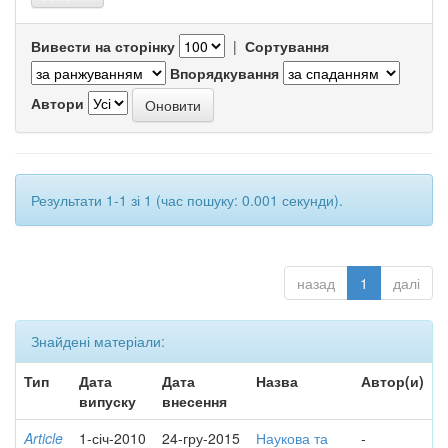
Вивести на сторінку
|
Сортування
Впорядкування
Автори
Результати 1-1 зі 1 (час пошуку: 0.001 секунди).
назад
1
далі
Знайдені матеріали:
Тип
Дата
Дата
Назва
Автор(и)
випуску
внесення
Article
1-січ-2010
24-гру-2015
Наукова та
-