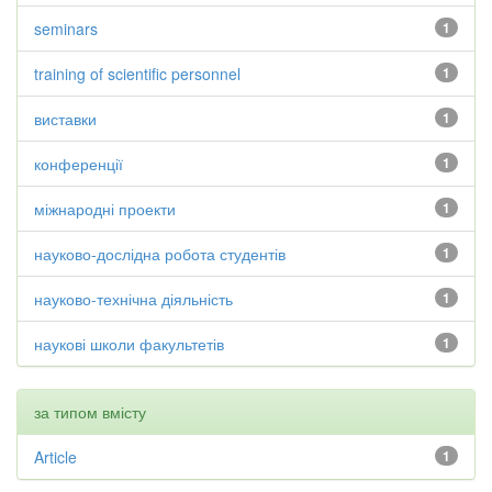
seminars
1
training of scientific personnel
1
виставки
1
конференції
1
міжнародні проекти
1
науково-дослідна робота студентів
1
науково-технічна діяльність
1
наукові школи факультетів
1
за типом вмісту
Article
1