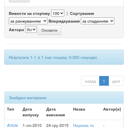
Вивести на сторінку
|
Сортування
Впорядкування
Автори
Результати 1-1 зі 1 (час пошуку: 0.002 секунди).
назад
1
далі
Знайдені матеріали:
Тип
Дата
Дата
Назва
Автор(и)
випуску
внесення
Article
1-січ-2010
24-гру-2015
Наукова та
-