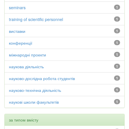
seminars
1
training of scientific personnel
1
виставки
1
конференції
1
міжнародні проекти
1
наукова діяльність
1
науково-дослідна робота студентів
1
науково-технічна діяльність
1
наукові школи факультетів
1
за типом вмісту