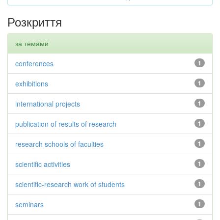
Розкриття
за темами
conferences
1
exhibitions
1
international projects
1
publication of results of research
1
research schools of faculties
1
scientific activities
1
scientific-research work of students
1
seminars
1