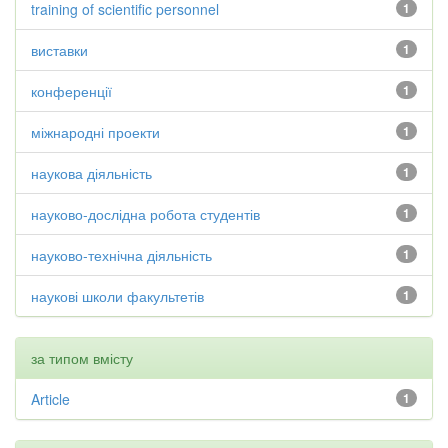
training of scientific personnel
1
виставки
1
конференції
1
міжнародні проекти
1
наукова діяльність
1
науково-дослідна робота студентів
1
науково-технічна діяльність
1
наукові школи факультетів
1
за типом вмісту
Article
1