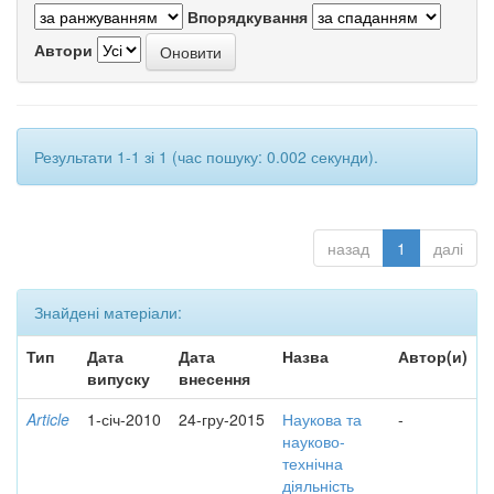
Впорядкування
Автори
Результати 1-1 зі 1 (час пошуку: 0.002 секунди).
назад
1
далі
Знайдені матеріали:
Тип
Дата
Дата
Назва
Автор(и)
випуску
внесення
Article
1-січ-2010
24-гру-2015
Наукова та
-
науково-
технічна
діяльність