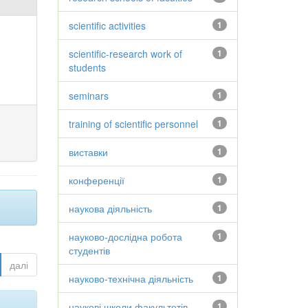
scientific activities
1
scientific-research work of
1
students
seminars
1
training of scientific personnel
1
виставки
1
конференції
1
наукова діяльність
1
науково-дослідна робота
1
студентів
далі
науково-технічна діяльність
1
наукові школи факультетів
1