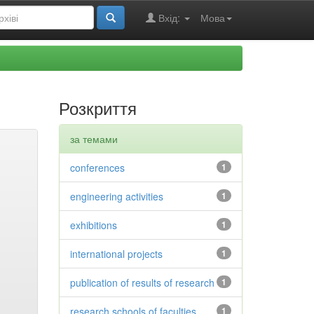
Вхід:
Мова
Розкриття
за темами
conferences
1
engineering activities
1
exhibitions
1
international projects
1
publication of results of research
1
research schools of faculties
1