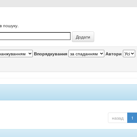
в пошуку.
Впорядкування
Автори
назад
1