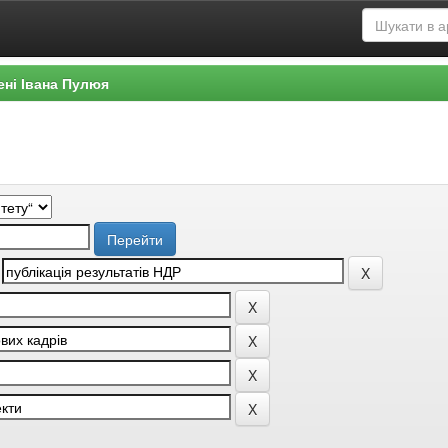
ені Івана Пулюя