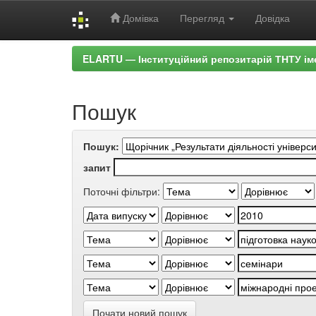
Домівка
Перегляд
Довідка
Skip
ELARTU — Інституційний репозитарій ТНТУ ім
navigation
Пошук
Пошук:
запит
Поточні фільтри:
Почати новий пошук