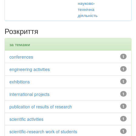
науково-
технічна
діяльність
Розкриття
за темами
conferences
1
engineering activities
1
exhibitions
1
international projects
1
publication of results of research
1
scientific activities
1
scientific-research work of students
1