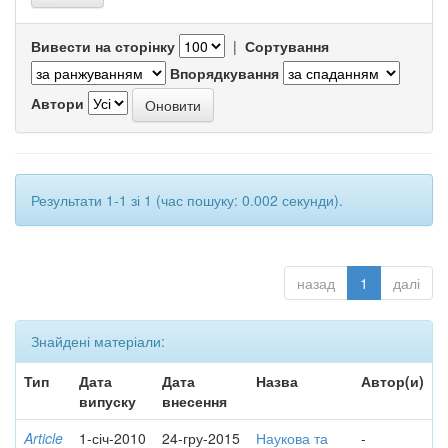
Вивести на сторінку
|
Сортування
Впорядкування
Автори
Результати 1-1 зі 1 (час пошуку: 0.002 секунди).
назад
1
далі
Знайдені матеріали:
Тип
Дата
Дата
Назва
Автор(и)
випуску
внесення
Article
1-січ-2010
24-гру-2015
Наукова та
-