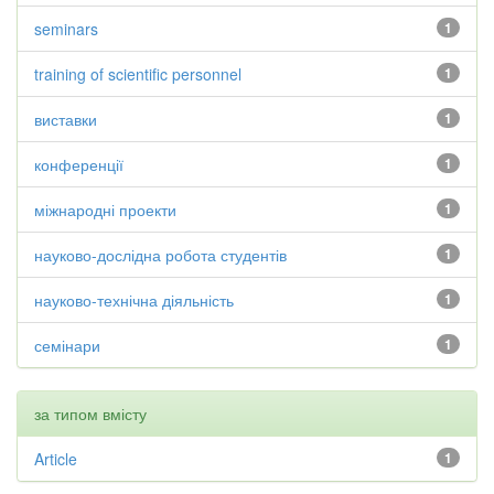
seminars
1
training of scientific personnel
1
виставки
1
конференції
1
міжнародні проекти
1
науково-дослідна робота студентів
1
науково-технічна діяльність
1
семінари
1
за типом вмісту
Article
1