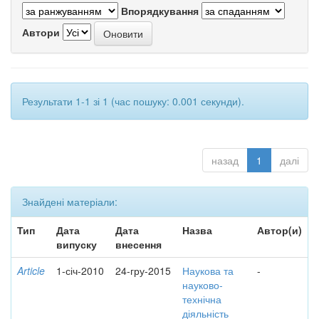
Впорядкування
Автори
Результати 1-1 зі 1 (час пошуку: 0.001 секунди).
назад
1
далі
Знайдені матеріали:
Тип
Дата
Дата
Назва
Автор(и)
випуску
внесення
Article
1-січ-2010
24-гру-2015
Наукова та
-
науково-
технічна
діяльність