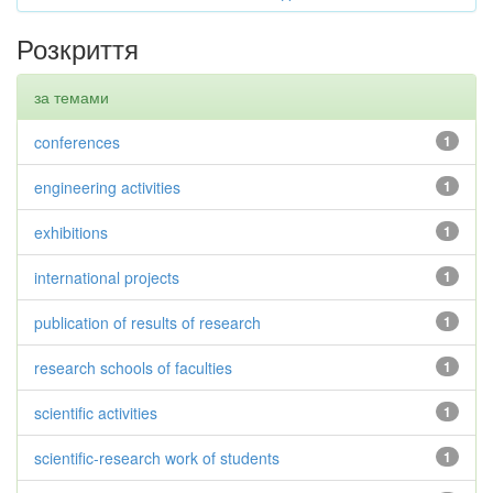
Розкриття
за темами
conferences
1
engineering activities
1
exhibitions
1
international projects
1
publication of results of research
1
research schools of faculties
1
scientific activities
1
scientific-research work of students
1