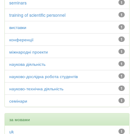
seminars
1
training of scientific personnel
1
виставки
1
конференції
1
міжнародні проекти
1
наукова діяльність
1
науково-дослідна робота студентів
1
науково-технічна діяльність
1
семінари
1
за мовами
uk
1