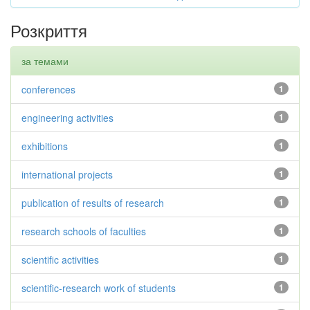
Розкриття
за темами
conferences
1
engineering activities
1
exhibitions
1
international projects
1
publication of results of research
1
research schools of faculties
1
scientific activities
1
scientific-research work of students
1