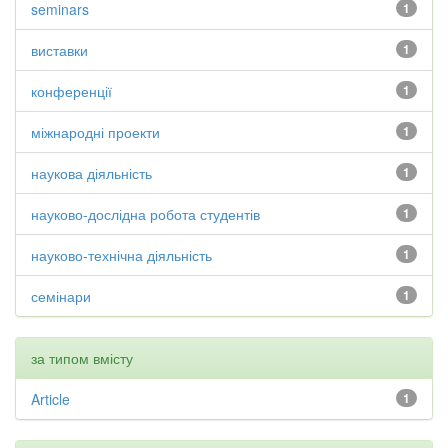
seminars
1
виставки
1
конференції
1
міжнародні проекти
1
наукова діяльність
1
науково-дослідна робота студентів
1
науково-технічна діяльність
1
семінари
1
за типом вмісту
Article
1