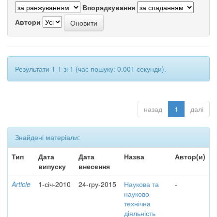
Впорядкування
Автори
Результати 1-1 зі 1 (час пошуку: 0.001 секунди).
назад
1
далі
Знайдені матеріали:
Тип
Дата
Дата
Назва
Автор(и)
випуску
внесення
Article
1-січ-2010
24-гру-2015
Наукова та
-
науково-
технічна
діяльність