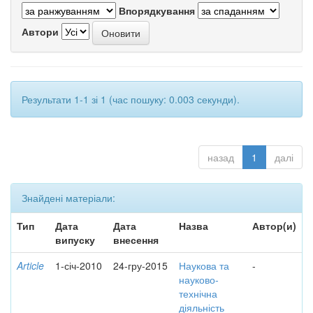
Впорядкування
Автори
Результати 1-1 зі 1 (час пошуку: 0.003 секунди).
назад
1
далі
Знайдені матеріали:
Тип
Дата
Дата
Назва
Автор(и)
випуску
внесення
Article
1-січ-2010
24-гру-2015
Наукова та
-
науково-
технічна
діяльність