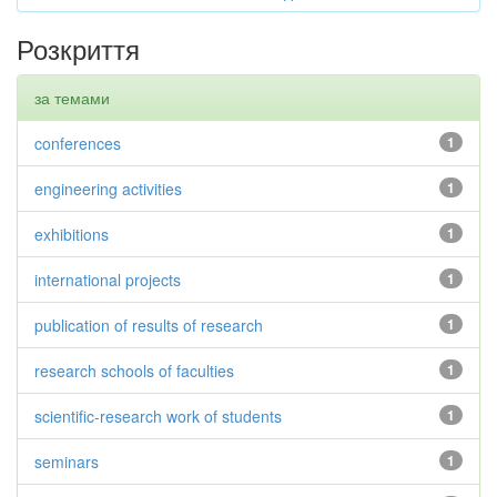
Розкриття
за темами
conferences
1
engineering activities
1
exhibitions
1
international projects
1
publication of results of research
1
research schools of faculties
1
scientific-research work of students
1
seminars
1