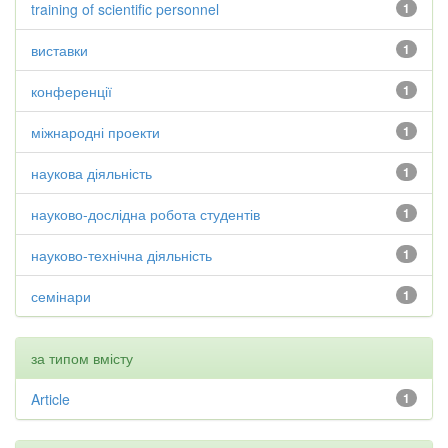
training of scientific personnel
1
виставки
1
конференції
1
міжнародні проекти
1
наукова діяльність
1
науково-дослідна робота студентів
1
науково-технічна діяльність
1
семінари
1
за типом вмісту
Article
1