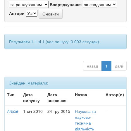
Впорядкування
Автори
Результати 1-1 зі 1 (час пошуку: 0.003 секунди).
назад
1
далі
Знайдені матеріали:
Тип
Дата
Дата
Назва
Автор(и)
випуску
внесення
Article
1-січ-2010
24-гру-2015
Наукова та
-
науково-
технічна
діяльність