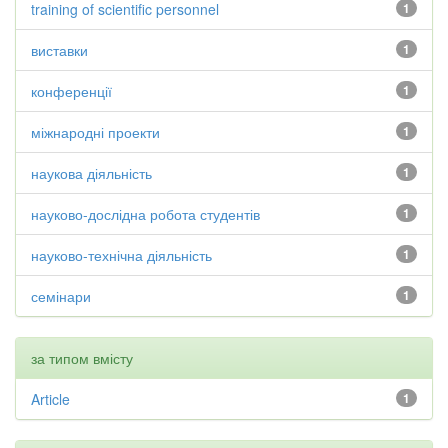
training of scientific personnel
1
виставки
1
конференції
1
міжнародні проекти
1
наукова діяльність
1
науково-дослідна робота студентів
1
науково-технічна діяльність
1
семінари
1
за типом вмісту
Article
1