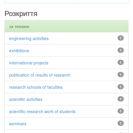
Розкриття
за темами
engineering activities
1
exhibitions
1
international projects
1
publication of results of research
1
research schools of faculties
1
scientific activities
1
scientific-research work of students
1
seminars
1