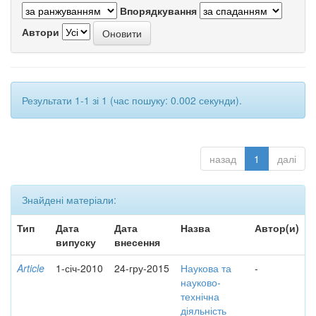
Впорядкування
Автори
Результати 1-1 зі 1 (час пошуку: 0.002 секунди).
назад
1
далі
Знайдені матеріали:
Тип
Дата
Дата
Назва
Автор(и)
випуску
внесення
Article
1-січ-2010
24-гру-2015
Наукова та
-
науково-
технічна
діяльність