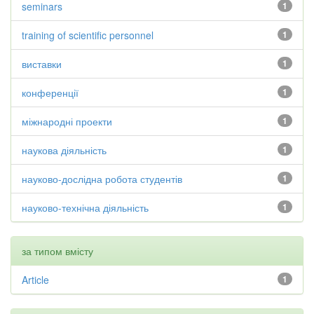
seminars
1
training of scientific personnel
1
виставки
1
конференції
1
міжнародні проекти
1
наукова діяльність
1
науково-дослідна робота студентів
1
науково-технічна діяльність
1
за типом вмісту
Article
1