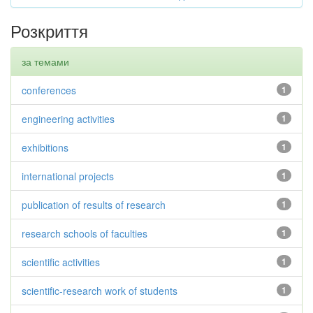
Розкриття
за темами
conferences
1
engineering activities
1
exhibitions
1
international projects
1
publication of results of research
1
research schools of faculties
1
scientific activities
1
scientific-research work of students
1