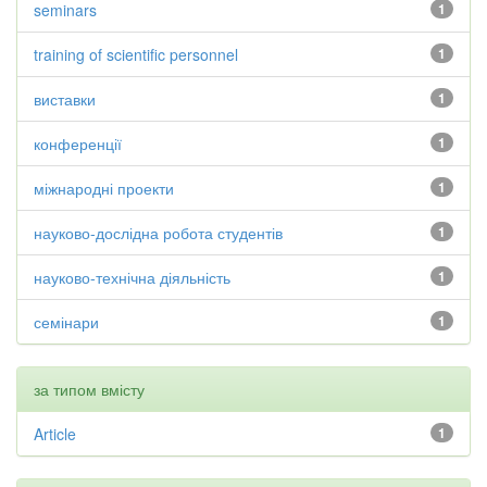
seminars
1
training of scientific personnel
1
виставки
1
конференції
1
міжнародні проекти
1
науково-дослідна робота студентів
1
науково-технічна діяльність
1
семінари
1
за типом вмісту
Article
1