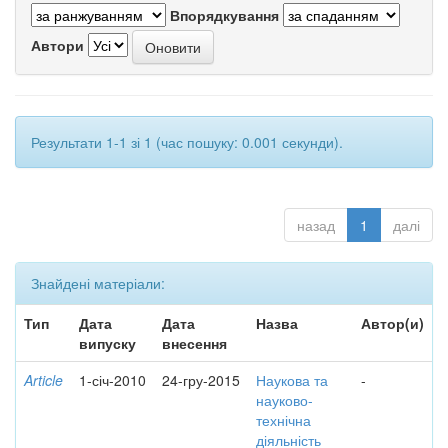
Впорядкування
Автори
Результати 1-1 зі 1 (час пошуку: 0.001 секунди).
назад
1
далі
Знайдені матеріали:
Тип
Дата
Дата
Назва
Автор(и)
випуску
внесення
Article
1-січ-2010
24-гру-2015
Наукова та
-
науково-
технічна
діяльність