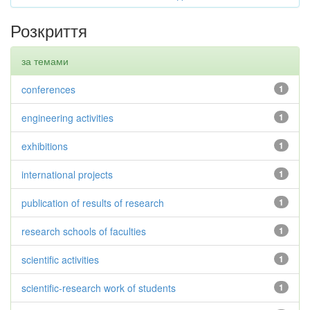
Розкриття
за темами
conferences
1
engineering activities
1
exhibitions
1
international projects
1
publication of results of research
1
research schools of faculties
1
scientific activities
1
scientific-research work of students
1