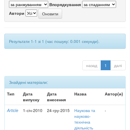
Впорядкування
Автори
Результати 1-1 зі 1 (час пошуку: 0.001 секунди).
назад
1
далі
Знайдені матеріали:
Тип
Дата
Дата
Назва
Автор(и)
випуску
внесення
Article
1-січ-2010
24-гру-2015
Наукова та
-
науково-
технічна
діяльність