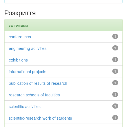
Розкриття
за темами
conferences
1
engineering activities
1
exhibitions
1
international projects
1
publication of results of research
1
research schools of faculties
1
scientific activities
1
scientific-research work of students
1