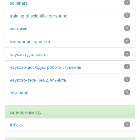
seminars
1
training of scientific personnel
1
виставки
1
міжнародні проекти
1
наукова діяльність
1
науково-дослідна робота студентів
1
науково-технічна діяльність
1
семінари
1
за типом вмісту
Article
1