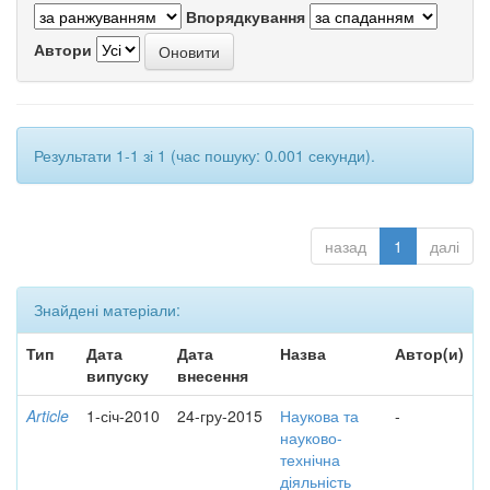
Впорядкування
Автори
Результати 1-1 зі 1 (час пошуку: 0.001 секунди).
назад
1
далі
Знайдені матеріали:
Тип
Дата
Дата
Назва
Автор(и)
випуску
внесення
Article
1-січ-2010
24-гру-2015
Наукова та
-
науково-
технічна
діяльність