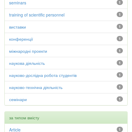
seminars
1
training of scientific personnel
1
виставки
1
конференції
1
міжнародні проекти
1
наукова діяльність
1
науково-дослідна робота студентів
1
науково-технічна діяльність
1
семінари
1
за типом вмісту
Article
1