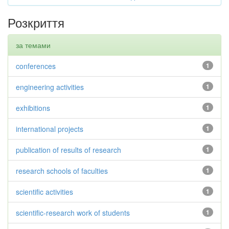
Розкриття
за темами
conferences
1
engineering activities
1
exhibitions
1
international projects
1
publication of results of research
1
research schools of faculties
1
scientific activities
1
scientific-research work of students
1