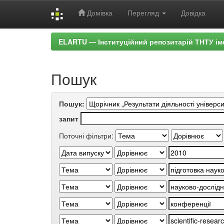
Домівка
Перегляд
Довідка
Skip
ELARTU — Інституційний репозитарій ТНТУ ім
navigation
Пошук
Пошук:
запит
Поточні фільтри: