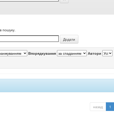
в пошуку.
Впорядкування
Автори
назад
1