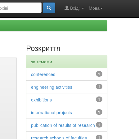
Вхід:
Мова
Розкриття
за темами
conferences
1
engineering activities
1
exhibitions
1
international projects
1
publication of results of research
1
research schools of faculties
1