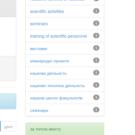
scientific activities
1
seminars
1
training of scientific personnel
1
виставки
1
міжнародні проекти
1
наукова діяльність
1
науково-технічна діяльність
1
наукові школи факультетів
1
семінари
1
далі
за типом вмісту