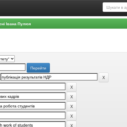
ені Івана Пулюя