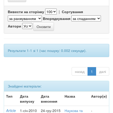
Вивести на сторінку
|
Сортування
Впорядкування
Автори
Результати 1-1 зі 1 (час пошуку: 0.002 секунди).
назад
1
далі
Знайдені матеріали:
Тип
Дата
Дата
Назва
Автор(и)
випуску
внесення
Article
1-січ-2010
24-гру-2015
Наукова та
-