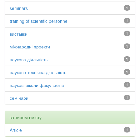
seminars
1
training of scientific personnel
1
виставки
1
міжнародні проекти
1
наукова діяльність
1
науково-технічна діяльність
1
наукові школи факультетів
1
семінари
1
за типом вмісту
Article
1