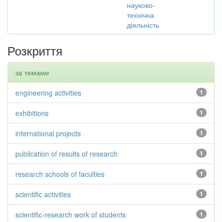
науково-
технічна
діяльність
Розкриття
за темами
engineering activities
1
exhibitions
1
international projects
1
publication of results of research
1
research schools of faculties
1
scientific activities
1
scientific-research work of students
1