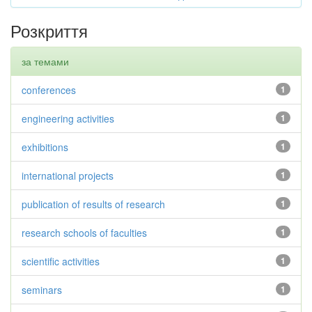
Розкриття
за темами
conferences
1
engineering activities
1
exhibitions
1
international projects
1
publication of results of research
1
research schools of faculties
1
scientific activities
1
seminars
1