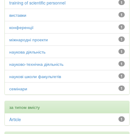
training of scientific personnel
1
виставки
1
конференції
1
міжнародні проекти
1
наукова діяльність
1
науково-технічна діяльність
1
наукові школи факультетів
1
семінари
1
за типом вмісту
Article
1