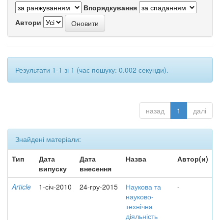
Впорядкування
Автори
Результати 1-1 зі 1 (час пошуку: 0.002 секунди).
назад
1
далі
Знайдені матеріали:
Тип
Дата
Дата
Назва
Автор(и)
випуску
внесення
Article
1-січ-2010
24-гру-2015
Наукова та
-
науково-
технічна
діяльність