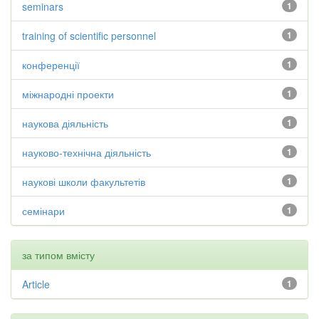
seminars
1
training of scientific personnel
1
конференції
1
міжнародні проекти
1
наукова діяльність
1
науково-технічна діяльність
1
наукові школи факультетів
1
семінари
1
за типом вмісту
Article
1