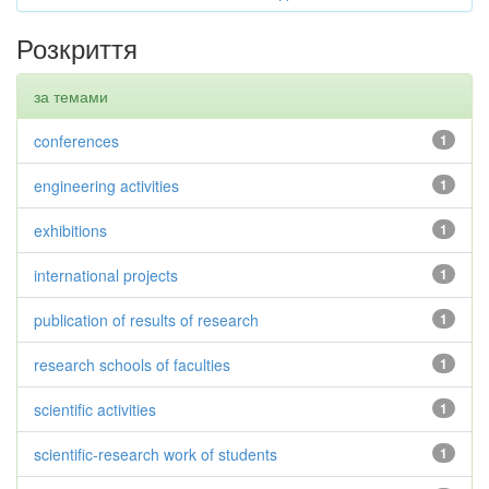
Розкриття
за темами
conferences
1
engineering activities
1
exhibitions
1
international projects
1
publication of results of research
1
research schools of faculties
1
scientific activities
1
scientific-research work of students
1