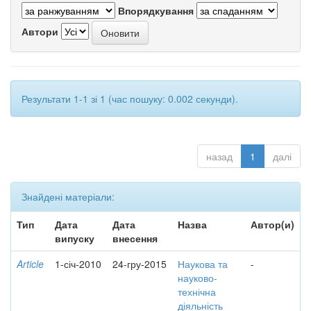
Впорядкування
Автори
Результати 1-1 зі 1 (час пошуку: 0.002 секунди).
назад
1
далі
Знайдені матеріали:
Тип
Дата
Дата
Назва
Автор(и)
випуску
внесення
Article
1-січ-2010
24-гру-2015
Наукова та
-
науково-
технічна
діяльність