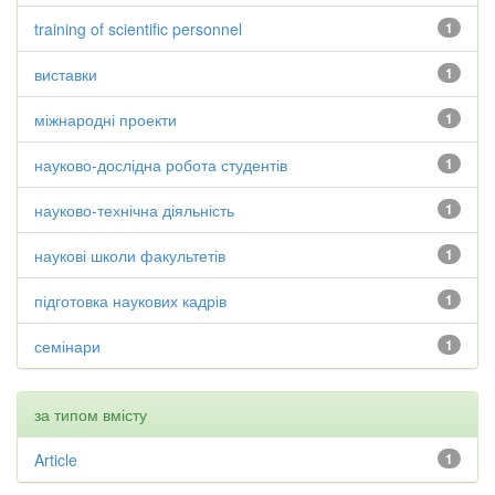
training of scientific personnel
1
виставки
1
міжнародні проекти
1
науково-дослідна робота студентів
1
науково-технічна діяльність
1
наукові школи факультетів
1
підготовка наукових кадрів
1
семінари
1
за типом вмісту
Article
1