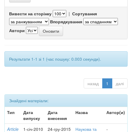
Вивести на сторінку
|
Сортування
Впорядкування
Автори
Результати 1-1 зі 1 (час пошуку: 0.003 секунди).
назад
1
далі
Знайдені матеріали:
Тип
Дата
Дата
Назва
Автор(и)
випуску
внесення
Article
1-січ-2010
24-гру-2015
Наукова та
-