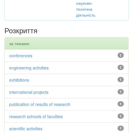
науково-
технічна
діяльність
Розкриття
за темами
conferences
1
engineering activities
1
exhibitions
1
international projects
1
publication of results of research
1
research schools of faculties
1
scientific activities
1