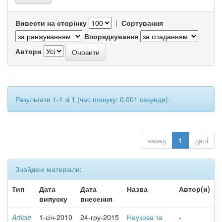
Вивести на сторінку
|
Сортування
Впорядкування
Автори
Результати 1-1 зі 1 (час пошуку: 0.001 секунди).
назад
1
далі
Знайдені матеріали:
Тип
Дата
Дата
Назва
Автор(и)
випуску
внесення
Article
1-січ-2010
24-гру-2015
Наукова та
-