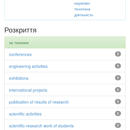
науково-
технічна
діяльність
Розкриття
за темами
conferences
1
engineering activities
1
exhibitions
1
international projects
1
publication of results of research
1
scientific activities
1
scientific-research work of students
1