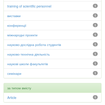
training of scientific personnel
1
виставки
1
конференції
1
міжнародні проекти
1
науково-дослідна робота студентів
1
науково-технічна діяльність
1
наукові школи факультетів
1
семінари
1
за типом вмісту
Article
1