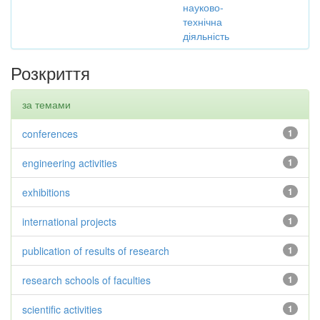
науково-
технічна
діяльність
Розкриття
за темами
conferences
1
engineering activities
1
exhibitions
1
international projects
1
publication of results of research
1
research schools of faculties
1
scientific activities
1