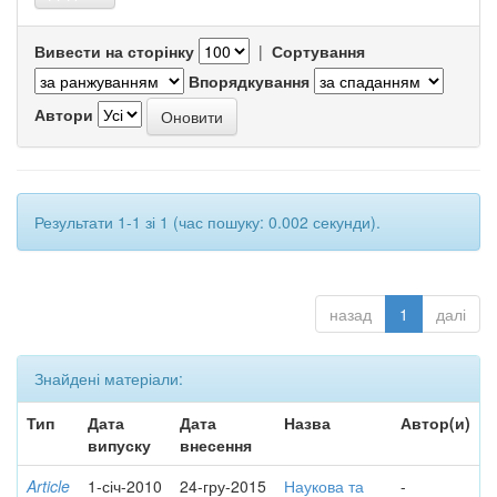
Вивести на сторінку
|
Сортування
Впорядкування
Автори
Результати 1-1 зі 1 (час пошуку: 0.002 секунди).
назад
1
далі
Знайдені матеріали:
Тип
Дата
Дата
Назва
Автор(и)
випуску
внесення
Article
1-січ-2010
24-гру-2015
Наукова та
-