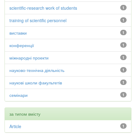
scientific-research work of students
1
training of scientific personnel
1
виставки
1
конференції
1
міжнародні проекти
1
науково-технічна діяльність
1
наукові школи факультетів
1
семінари
1
за типом вмісту
Article
1