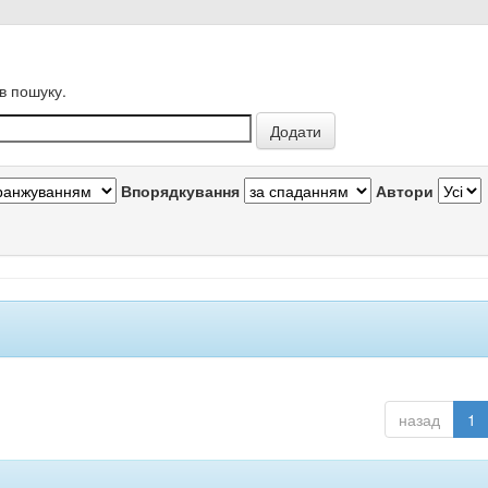
в пошуку.
Впорядкування
Автори
назад
1