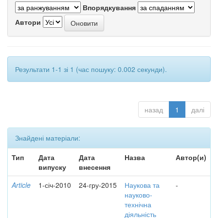
Впорядкування
Автори
Результати 1-1 зі 1 (час пошуку: 0.002 секунди).
назад
1
далі
Знайдені матеріали:
Тип
Дата
Дата
Назва
Автор(и)
випуску
внесення
Article
1-січ-2010
24-гру-2015
Наукова та
-
науково-
технічна
діяльність