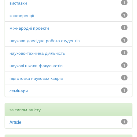
виставки
1
конференції
1
міжнародні проекти
1
науково-дослідна робота студентів
1
науково-технічна діяльність
1
наукові школи факультетів
1
підготовка наукових кадрів
1
семінари
1
за типом вмісту
Article
1