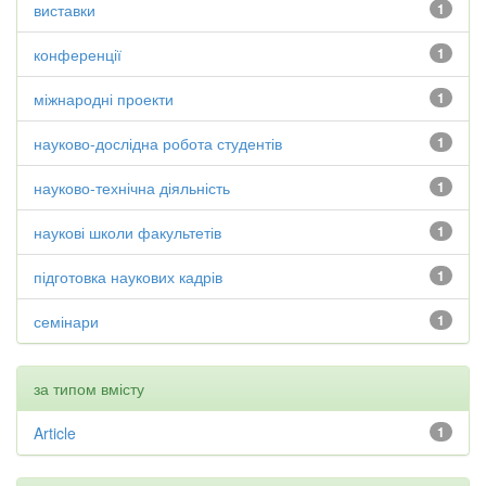
виставки
1
конференції
1
міжнародні проекти
1
науково-дослідна робота студентів
1
науково-технічна діяльність
1
наукові школи факультетів
1
підготовка наукових кадрів
1
семінари
1
за типом вмісту
Article
1