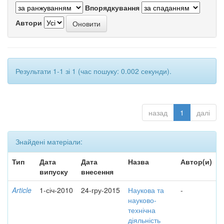
Впорядкування
Автори
Результати 1-1 зі 1 (час пошуку: 0.002 секунди).
назад
1
далі
Знайдені матеріали:
Тип
Дата
Дата
Назва
Автор(и)
випуску
внесення
Article
1-січ-2010
24-гру-2015
Наукова та
-
науково-
технічна
діяльність