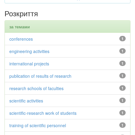
Розкриття
за темами
conferences
1
engineering activities
1
international projects
1
publication of results of research
1
research schools of faculties
1
scientific activities
1
scientific-research work of students
1
training of scientific personnel
1