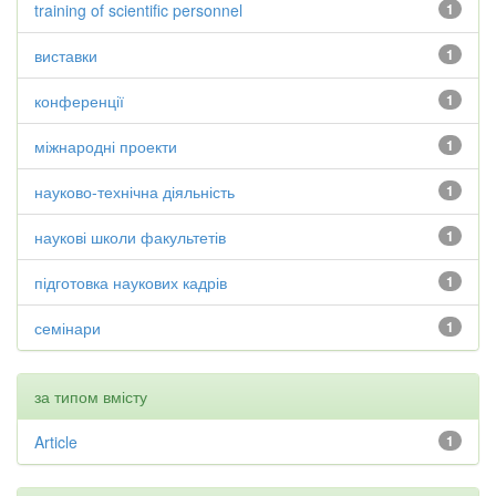
training of scientific personnel
1
виставки
1
конференції
1
міжнародні проекти
1
науково-технічна діяльність
1
наукові школи факультетів
1
підготовка наукових кадрів
1
семінари
1
за типом вмісту
Article
1