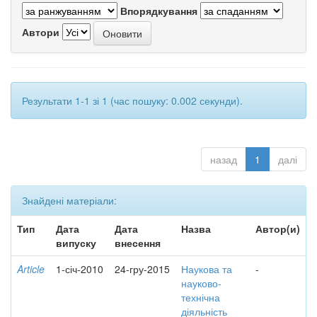
Впорядкування
Автори
Результати 1-1 зі 1 (час пошуку: 0.002 секунди).
назад
1
далі
Знайдені матеріали:
Тип
Дата
Дата
Назва
Автор(и)
випуску
внесення
Article
1-січ-2010
24-гру-2015
Наукова та
-
науково-
технічна
діяльність