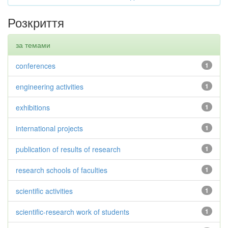
Розкриття
за темами
conferences
1
engineering activities
1
exhibitions
1
international projects
1
publication of results of research
1
research schools of faculties
1
scientific activities
1
scientific-research work of students
1