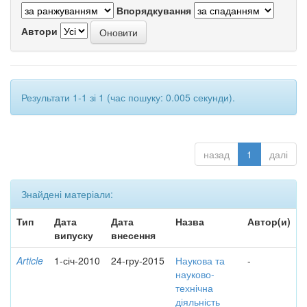
Впорядкування
Автори
Результати 1-1 зі 1 (час пошуку: 0.005 секунди).
назад
1
далі
Знайдені матеріали:
Тип
Дата
Дата
Назва
Автор(и)
випуску
внесення
Article
1-січ-2010
24-гру-2015
Наукова та
-
науково-
технічна
діяльність