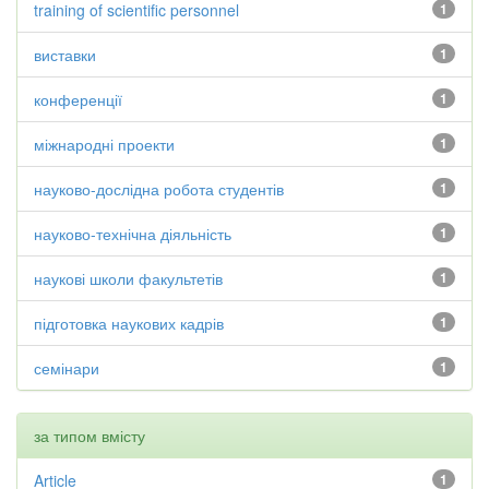
training of scientific personnel
1
виставки
1
конференції
1
міжнародні проекти
1
науково-дослідна робота студентів
1
науково-технічна діяльність
1
наукові школи факультетів
1
підготовка наукових кадрів
1
семінари
1
за типом вмісту
Article
1