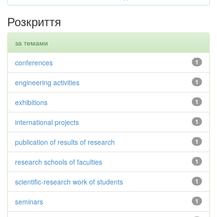
Розкриття
за темами
conferences
1
engineering activities
1
exhibitions
1
international projects
1
publication of results of research
1
research schools of faculties
1
scientific-research work of students
1
seminars
1