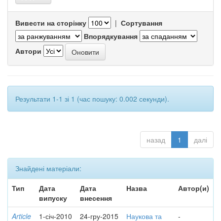
Вивести на сторінку
|
Сортування
Впорядкування
Автори
Результати 1-1 зі 1 (час пошуку: 0.002 секунди).
назад
1
далі
Знайдені матеріали:
Тип
Дата
Дата
Назва
Автор(и)
випуску
внесення
Article
1-січ-2010
24-гру-2015
Наукова та
-