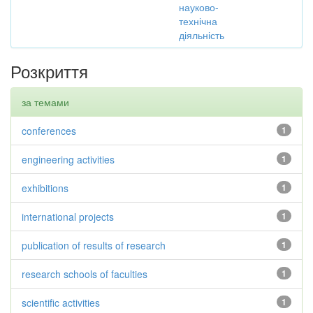
науково-
технічна
діяльність
Розкриття
за темами
conferences
1
engineering activities
1
exhibitions
1
international projects
1
publication of results of research
1
research schools of faculties
1
scientific activities
1