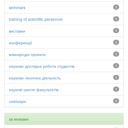
seminars
1
training of scientific personnel
1
виставки
1
конференції
1
міжнародні проекти
1
науково-дослідна робота студентів
1
науково-технічна діяльність
1
наукові школи факультетів
1
семінари
1
за мовами