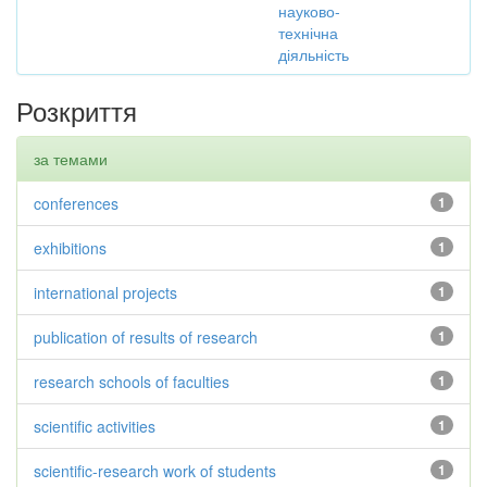
науково-
технічна
діяльність
Розкриття
за темами
conferences
1
exhibitions
1
international projects
1
publication of results of research
1
research schools of faculties
1
scientific activities
1
scientific-research work of students
1