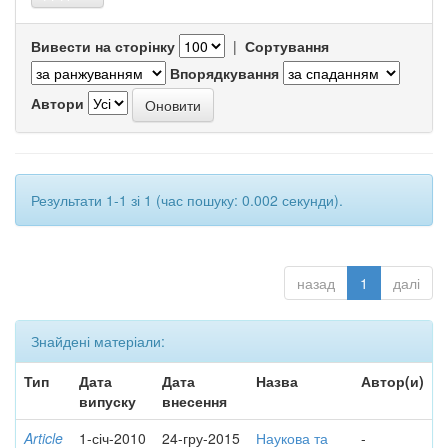
Вивести на сторінку
|
Сортування
Впорядкування
Автори
Результати 1-1 зі 1 (час пошуку: 0.002 секунди).
назад
1
далі
Знайдені матеріали:
Тип
Дата
Дата
Назва
Автор(и)
випуску
внесення
Article
1-січ-2010
24-гру-2015
Наукова та
-