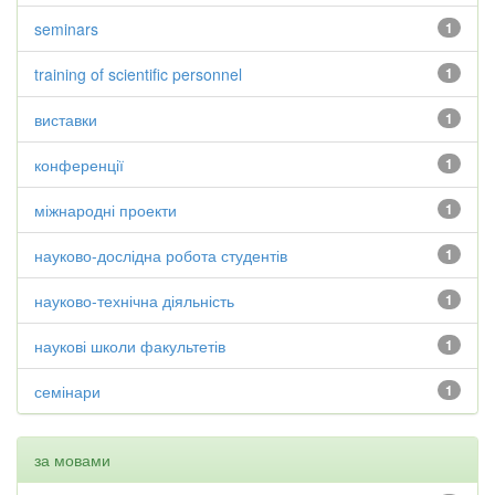
seminars
1
training of scientific personnel
1
виставки
1
конференції
1
міжнародні проекти
1
науково-дослідна робота студентів
1
науково-технічна діяльність
1
наукові школи факультетів
1
семінари
1
за мовами